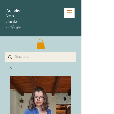
Aurélie
Von
Junker
à Tende