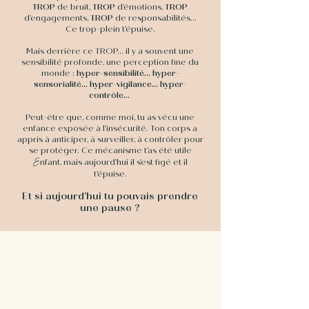
TROP
de bruit,
TROP
d’émotions,
TROP
d’engagements,
TROP
de responsabilités...
Ce trop-plein t'épuise.
Mais derrière ce TROP… il y a souvent une
sensibilité profonde, une perception fine du
monde :
hyper-sensibilité... hyper-
sensorialité... hyper-vigilance... hyper-
contrôle...
Peut-être que, comme moi, tu as vécu une
enfance exposée à l'insécurité. Ton corps a
appris à anticiper, à surveiller, à contrôler pour
se protéger. Ce mécanisme t'as été utile
E
nfant, mais aujourd'hui il s'est figé et il
t'épuise.
Et si aujourd'hui tu pouvais
prendre
une pause ?