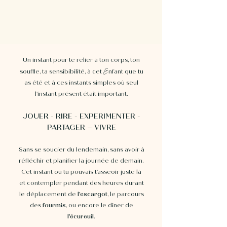
Un instant pour te relier à ton corps, ton
E
souffle, ta sensibibilité, à cet
nfant que tu
as été et à ces instants simples où seul
l'instant présent était important.
JOUER - RIRE - EXPERIMENTER -
PARTAGER – VIVRE
Sans se soucier du lendemain, sans avoir à
réfléchir et planifier la journée de demain.
Cet instant où tu pouvais t'asseoir juste là
et contempler pendant des heures durant
le déplacement de
l'escargot
, le parcours
des
fourmis
, ou encore le dîner de
l'écureuil
.