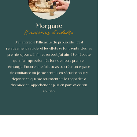
Morgane
Emotions d'adulte
J'ai apprécié l’efficacité du protocole : c’est
relativement rapide, et les effets se font sentir dès les
premiers jours.
Enfin et surtout j'ai aimé ton écoute
qui m’a impressionnée lors de notre premier
échange. Encore une fois, tu as su créer un espace
de confiance où je me sentais en sécurité pour y
déposer ce qui me tourmentait, le regarder à
distance et l’appréhender plus en paix, avec ton
soutien.
Qui suis-je ?