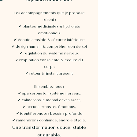
Les accompagnements que je propose
relient :
✔ plantes médicinales & hydrolats
émotionnels
✔ écoute sensible & sécurité intérieure
✔ design humain & compréhension de soi
✔ régulation du système nerveux
✔ respiration consciente & écoute du
corps
✔ retour à l’instant présent
Ensemble, nous :
✔
apaiserons ton système nerveux,
✔
calmerons le mental envahissant,
✔
accueillerons tes émotions,
✔
identifierons tes besoins profonds,
✔
ramènerons confiance, énergie et joie.
Une transformation douce, stable
et durable.