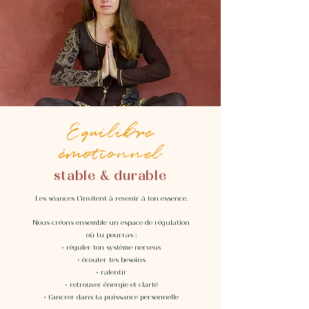
Equilibre
émotionnel
stable & durable
Les séances t’invitent à revenir à ton essence.
Nous créons ensemble un espace de régulation
où tu pourras :
• réguler ton système nerveux
• écouter tes besoins
• ralentir
• retrouver énergie et clarté
• t’ancrer dans ta puissance personnelle