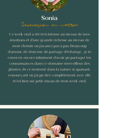
Sonia
Immersion en nature
Ce week-end a été très intense au niveau de mes
émotions et d’une grande richesse au niveau de
mon chemin où j’avance pas à pas. Beaucoup
d’amour, de douceur, de partage, d’échange… je te
remercie encore infiniment d’avoir pu partager tes
connaissances dans ce domaine merveilleux des
plantes, de ce moment dans la nature si apaisant,
ressourçant où j’ai pu être complètement avec elle
et toi bien sûr petit oiseau de mon week-end.