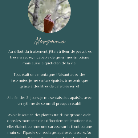
Morgane
Au début du traitement, j’étais à fleur de peau, très
très nerveuse, incapable de gérer mes émotions
mais aussi le quotidien de la vie.
Tout était une montagne ! Faisant aussi des
insomnies, je me sentais épuisée, à ne tenir que
grâce à des litres de café très serré!
A la fin des 21 jours, je me sentais plus apaisée, avec
un rythme de sommeil presque rétabli.
Avoir le soutien des plantes fut d’une grande aide
dans les moments de « débordement émotionnel »,
elles étaient comme une caresse sur le front ou une
main sur l’épaule qui soulage, apaise et rassure. Au