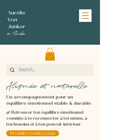
Aurélie
Von
Junker
à Tende
Alignée et naturelle
Un accompagnement pour un
équilibre émotionnel stable & durable
🌿 Retrouver ton équilibre émotionnel
consiste à te reconnecter à toi-même, à
tes besoins et à ton pouvoir intérieur.
Prendre rendez-vous