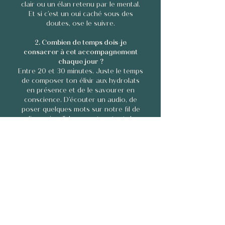
clair ou un élan retenu par le mental.
Et si c’est un oui caché sous des
doutes, ose le suivre.
2. Combien de temps dois-je
consacrer à cet accompagnement
chaque jour ?
Entre 20 et 30 minutes. Juste le temps
de composer ton élixir aux hydrolats
en présence et de le savourer en
conscience. D’écouter un audio, de
poser quelques mots sur notre fil de
discussion Telegram et surtout de
pratiquer quotidiennement la
respiration enseignée.
Et parfois plus, si tu en ressens l’élan :
un temps de balade, une pratique que
je te suggère… Mais toujours à ton
rythme, dans le respect de ce qui est
juste pour toi.
3. Les plantes utilisées sont-elles
certifiées biologiques ?
Oui. Toutes les plantes utilisées sont