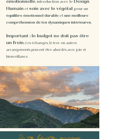
émotionnelle
Design
, introduction avec le
Humain
soin avec le végétal
et
, pour un
équilibre émotionnel durable
et
une meilleure
compréhension de tes dynamiques intérieures.
Important : le budget ne doit pas être
un frein.
Les échanges, le troc ou autres
arrangements peuvent être abordés avec joie et
bienveillance.
Si tu hésites encore,