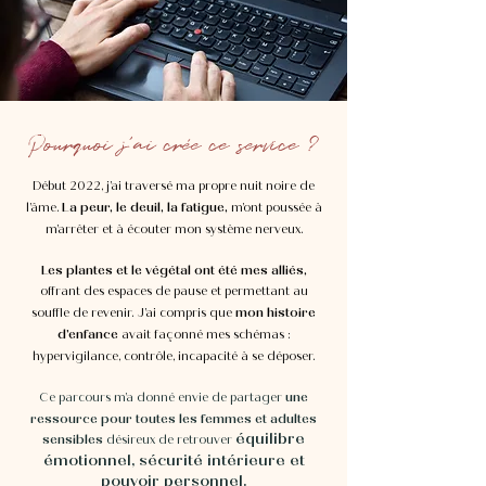
Pourquoi j'ai crée ce service ?
Début 2022, j’ai traversé ma propre nuit noire de
La peur,
le deuil, la fatigue,
l’âme.
m’ont poussée à
m’arrêter et à écouter mon système nerveux.
Les plantes et le végétal ont été mes alliés,
offrant des espaces de pause et permettant au
mon histoire
souffle de revenir. J’ai compris que
d’enfance
avait façonné mes schémas :
hypervigilance, contrôle, incapacité à se déposer.
une
Ce parcours m’a donné envie de partager
ressource pour toutes les femmes et adultes
équilibre
sensibles
désireux de retrouver
émotionnel, sécurité intérieure et
pouvoir personnel.