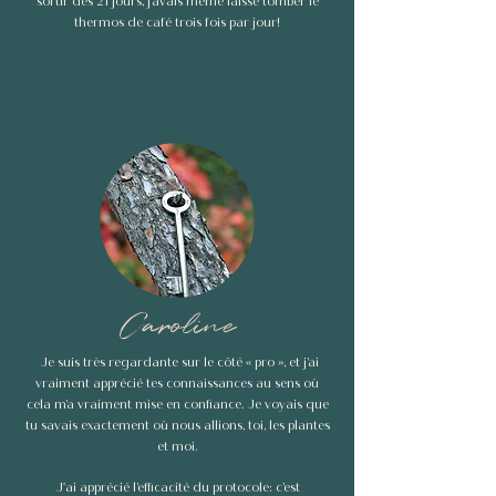
sortir des 21 jours, j’avais même laissé tomber le
thermos de café trois fois par jour!
Caroline
Je suis très regardante sur le côté « pro », et j’ai
vraiment apprécié tes connaissances au sens où
cela m’a vraiment mise en confiance. Je voyais que
tu savais exactement où nous allions, toi, les plantes
et moi.
J'ai apprécié l’efficacité du protocole: c’est