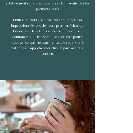
relativement rapide, et les effets se font sentir dès les
premiers jours.
Enfin et surtout j'ai aimé ton écoute qui m’a
impressionnée lors de notre premier échange.
Encore une fois, tu as su créer un espace de
confiance où je me sentais en sécurité pour y
déposer ce qui me tourmentait, le regarder à
distance et l’appréhender plus en paix, avec ton
soutien.