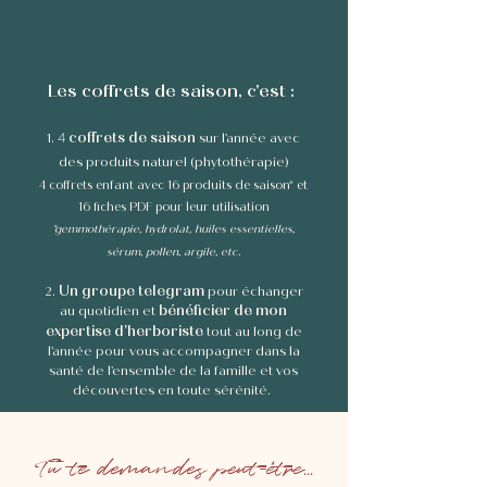
Les coffrets de saison, c'est :
4
coffret
s
de saison
1.
sur l'année
avec
des produits naturel (phytothérapie)
4 coffrets enfant avec 16 produits de saison*
et
16 fiches PDF pour leur utilisation
*gemmothérapie, hydrolat, huiles essentielles,
sérum, pollen, argile,
etc.
Un groupe telegram
2.
pour échanger
bénéficier de mon
au quotidien
et
expertise d'herboriste
tout au long de
l'année
pour vous accompagner dans la
santé de l'ensemble de la famille et vos
découvertes en toute sérénité.
Tu te demandes peut-être...