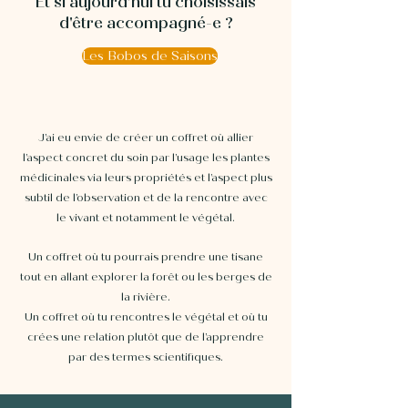
Et si aujourd’hui tu choisissais
d'être accompagné-e
?
Les Bobos de Saisons
J’ai eu envie de créer un coffret où allier
l’aspect concret du soin par l’usage les plantes
médicinales via leurs propriétés et l’aspect plus
subtil de l’observation et de la rencontre avec
le vivant et notamment le végétal.
Un coffret où tu pourrais prendre une tisane
tout en allant explorer la forêt ou les berges de
la rivière.
Un coffret où tu rencontres le végétal et où tu
crées une relation
plutôt que de l’apprendre
par des termes scientifiques.