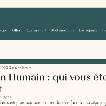
cueil
Offert
Qui suis-je ?
SOS émotions
Les séjours
Ti
 2023
3 min de lecture
n Humain : qui vous êt
t
ût 2023
ais senti·e un peu perdu·e, inadapté·e face à une situation