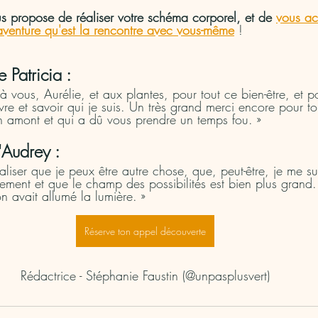
us propose de réaliser votre schéma corporel, et de 
vous a
aventure qu'est la rencontre avec vous-même
 ! 
Patricia :
à vous, Aurélie, et aux plantes, pour tout ce bien-être, et p
vre et savoir qui je suis. Un très grand merci encore pour t
 en amont et qui a dû vous prendre un temps fou. »
Audrey :
réaliser que je peux être autre chose, que, peut-être, je me s
ment et que le champ des possibilités est bien plus grand
n avait allumé la lumière. »
Réserve ton appel découverte
Rédactrice - Stéphanie Faustin (@unpasplusvert)