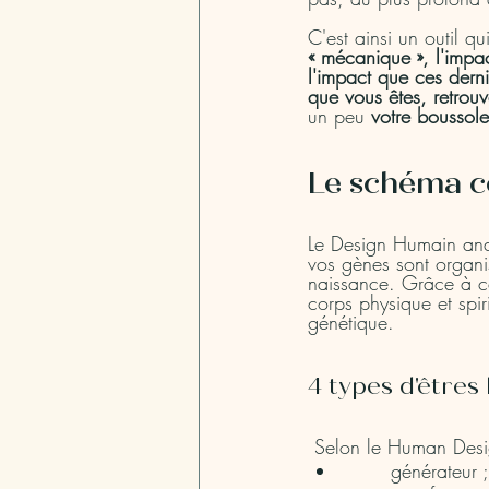
C'est ainsi un outil q
« mécanique », l'impac
l'impact que ces dern
que vous êtes, retrou
un peu 
votre boussole
Le schéma c
Le Design Humain anal
vos gènes sont organisé
naissance. Grâce à ce
corps physique et spir
génétique.
4 types d'être
 Selon le Human Desig
 	générateur ;