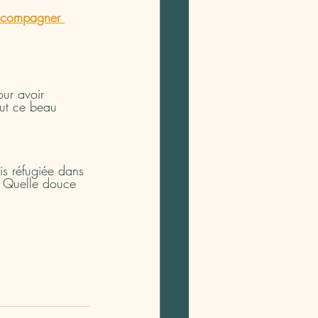
ccompagner 
our avoir 
out ce beau 
uis réfugiée dans 
. Quelle douce 