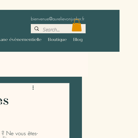
bienvenue@aurelievonjunker.fr
sane évènementielle
Boutique
Blog
es
 ? Ne vous êtes-