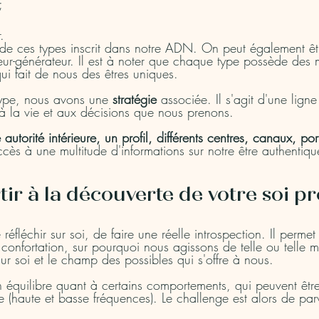
;
.
de ces types inscrit dans notre ADN. On peut également êt
ur-générateur. Il est à noter que chaque type possède des mi
qui fait de nous des êtres uniques.
type, nous avons une 
stratégie
 associée. Il s'agit d'une lign
 à la vie et aux décisions que nous prenons. 
 autorité intérieure, un profil, différents centres, canaux, por
cès à une multitude d'informations sur notre être authentiqu
tir à la découverte de votre soi p
éfléchir sur soi, de faire une réelle introspection. Il permet
 confortation, sur pourquoi nous agissons de telle ou telle 
sur soi et le champ des possibles qui s'offre à nous. 
n équilibre quant à certains comportements, qui peuvent êtr
e (haute et basse fréquences). Le challenge est alors de parv