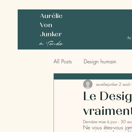
Aurélie
Von
Junker
Ac
à Tende
All Posts
Design humain
aureliejunker
2 août
Le Desig
vraimen
Dernière mise à jour :
30 ao
Ne vous êtes-vous jam