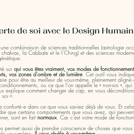
verte de soi avec le Design Humain
une combinaison de sciences traditionnelles (astrologie occ
s chakras, la Cabbale et le I’Ching) et des sciences modern
énétique.
té sur 
qui vous êtes vraiment, vos modes de fonctionnement
forts, vos zones d'ombre et de lumière
. Cet outil vous indiqu
aire pour être au meilleur de vous-même, pleinement aligné·e
onditionnements, ou ce que l'on appelle le « non-soi », qui b
vous explique comment changer de cap, en vous déconditionn
 soi ».
e conforté·e dans ce que vous saviez déjà de vous. Et cela 
re que certains comportements que vous avez, qui peuvent
er, sont en fait 
normaux
. Car c'est votre mode de fonction
s permet aussi de prendre conscience de choses que vous
 de vous-même. 
Il vous révèle à vous-même
. 