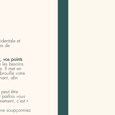
identale et 
es de 
, vos points 
e les besoins 
. Il met en 
rouille votre 
ant, afin 
peut être 
 parfois vous 
nement, c'est « 
 ne soupçonniez 