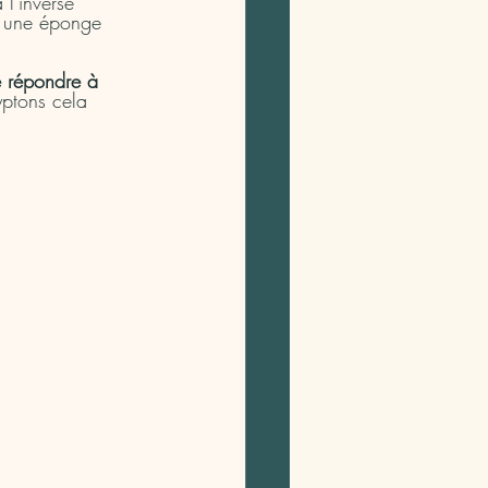
l'inverse 
s une éponge 
e répondre à 
ptons cela 