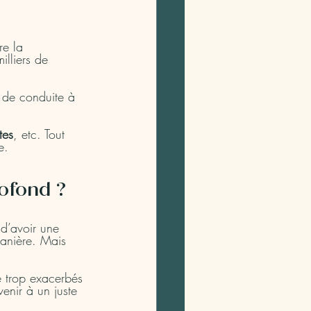
re la 
lliers de 
e de conduite à 
tes
, etc. Tout 
e.
rofond ?
 d’avoir une 
manière. Mais 
e trop exacerbés 
enir à un juste 