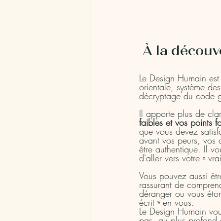
 À la décou
Le Design Humain est 
orientale, système de
décryptage du code g
Il apporte plus de clar
faibles et vos points 
que vous devez satisf
avant vos peurs, vos c
être authentique. Il 
d'aller vers votre « vrai
Vous pouvez aussi êtr
rassurant de comprend
déranger ou vous étonn
écrit » en vous.
Le Design Humain vou
pas, au plus profond