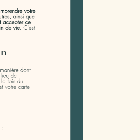
mprendre votre 
tres, ainsi que 
t accepter ce 
in de vie
. C'est 
in
 manière dont 
 lieu de 
la fois du 
t votre carte 
 :