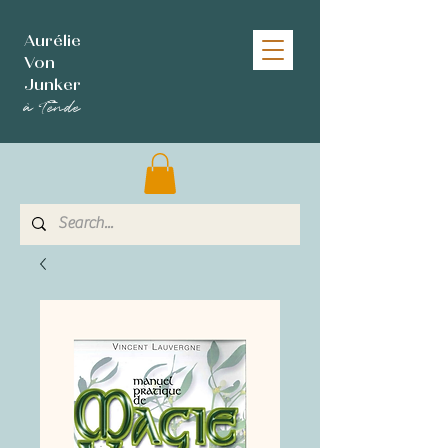
Aurélie
Von
Junker
à Tende