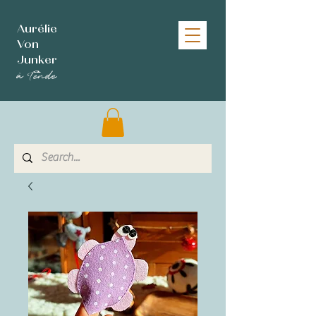
Aurélie
Von
Junker
à Tende