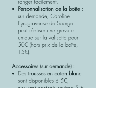
ranger facilement.
Personnalisation de la boîte :
sur demande, Caroline
Pyrograveuse de Saorge
peut réaliser une gravure
unique sur la valisette pour
50€ (hors prix de la boîte,
15€).
Accessoires (sur demande) :
Des
trousses en coton blanc
sont disponibles à 5€,
pouvant contenir environ 5 à
6 marionnettes selon les
modèles choisis. Elles
peuvent être personnalisées
par l’acheteur ou l’enfant.
Précautions :