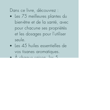
Dans ce livre, découvrez :
Les 75 meilleures plantes du
bien-être et de la santé, avec
pour chacune ses propriétés
et les dosages pour l'utiliser
seule.
Les 45 huiles essentielles de
vos tisanes aromatiques.
À chaque saison, les 5
tisanes du moment : Cure
minceur, SOS jambes
légères, Antidéprime,
Antigrippe…
Bébé, enfant, adulte, femme
enceinte, senior : à chaque
âge ses tisanes et leur mode
d'emploi.