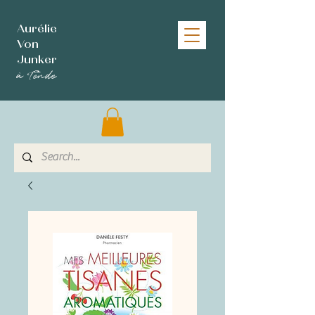
Aurélie
Von
Junker
à Tende