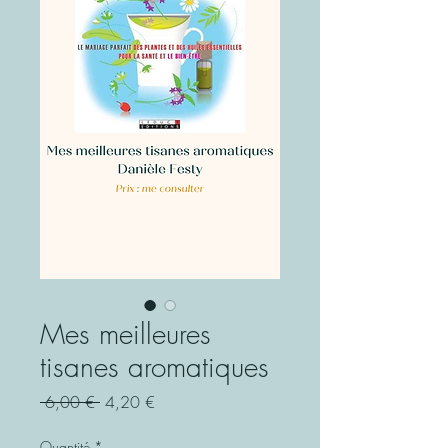
Mes meilleures
tisanes aromatiques
Prix
Prix
 6,00 € 
4,20 €
original
promotionnel
Quantité
*