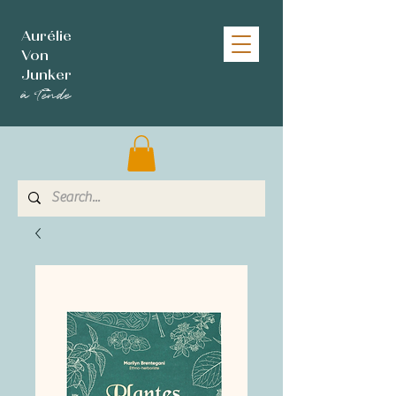
Aurélie
Von
Junker
à Tende