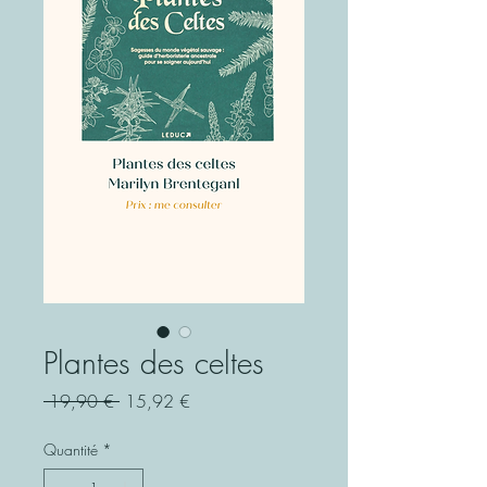
Plantes des celtes
Prix
Prix
 19,90 € 
15,92 €
original
promotionnel
Quantité
*