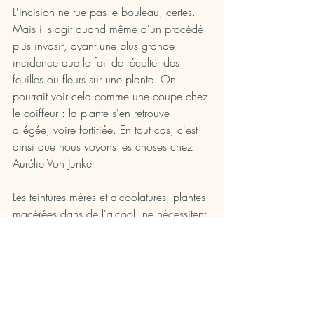
L'incision ne tue pas le bouleau, certes. 
Mais il s'agit quand même d'un procédé 
plus invasif, ayant une plus grande 
incidence que le fait de récolter des 
feuilles ou fleurs sur une plante. On 
pourrait voir cela comme une coupe chez 
le coiffeur : la plante s'en retrouve 
allégée, voire fortifiée. En tout cas, c'est 
ainsi que nous voyons les choses chez 
Aurélie Von Junker. 
Les teintures mères et alcoolatures, plantes 
macérées dans de l'alcool, ne nécessitent 
par ailleurs pas d'être ingurgitées en 
grande quantité pour agir. Ce sont des 
produits puissants. On viendra donc en 
consommer moins, en acheter moins. 
Cela va induire par la même occasion 