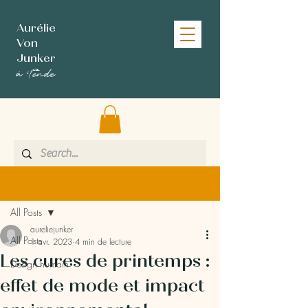
Aurélie
Von
Junker
à Tende
Post
All Posts
aureliejunker
All Posts
1 avr. 2023
4 min de lecture
Les cures de printemps :
Design humain
effet de mode et impact